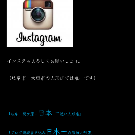
インスタもよろしくお願いします。
（岐阜市 大垣市の人形店では唯一です）
日本一
「岐阜 関ケ原に
近い人形店
」
日本一
「ブログ連続書き込み
の節句人形店」