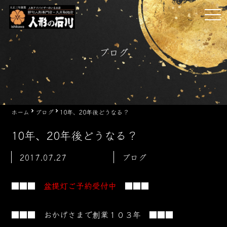
Skip
tog
to
nav
content
ブログ
ホーム
ブログ
10年、20年後どうなる？
10年、20年後どうなる？
2017.07.27
ブログ
■■■
盆提灯ご予約受付中
■■■
■■■ おかげさまで創業１０３
年 ■■■