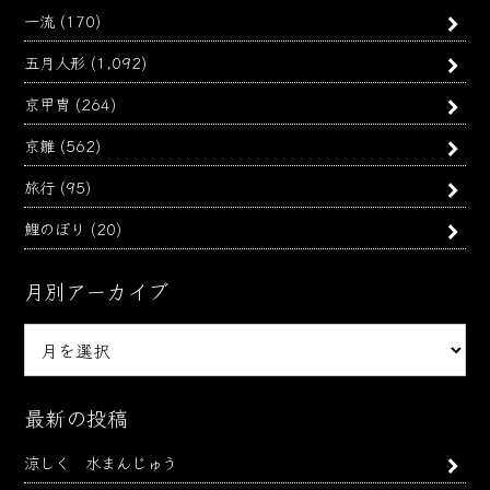
一流
(170)
五月人形
(1,092)
京甲冑
(264)
京雛
(562)
旅行
(95)
鯉のぼり
(20)
月別アーカイブ
月
別
ア
ー
最新の投稿
カ
涼しく 水まんじゅう
イ