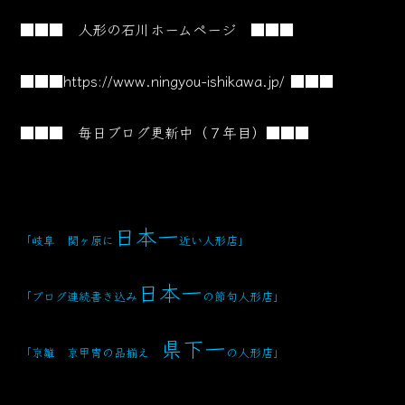
■■■ 人形の石川ホームページ ■■■
■■■
https://www.ningyou-ishikawa.jp/
■■■
■■■ 毎日ブログ更新中（７年目）■■■
日本一
「岐阜 関ヶ原に
近い人形店」
日本一
「ブログ連続書き込み
の節句人形店」
県下一
「京雛 京甲冑の品揃え
の人形店」