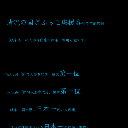
清流の国ぎふっこ応援券
利用可能店舗
（岐阜県下の人形専門店では唯一利用可能です）
第一位
Yahoo!「節句人形専門店」検索
第一位
Google「節句人形専門店」検索
日本一
「岐阜 関ヶ原に
近い人形店」
日本一
「ブログ連続書き込み
の節句人形店」