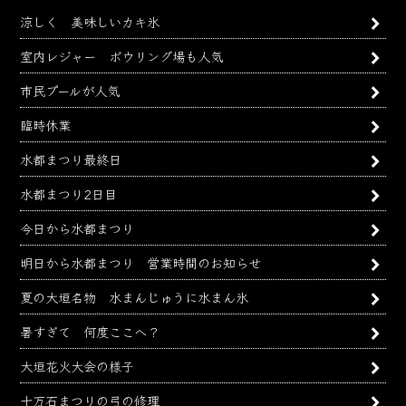
カ
涼しく 美味しいカキ氷
イ
ブ
室内レジャー ボウリング場も人気
市民プールが人気
臨時休業
水都まつり最終日
水都まつり2日目
今日から水都まつり
明日から水都まつり 営業時間のお知らせ
夏の大垣名物 水まんじゅうに水まん氷
暑すぎて 何度ここへ？
大垣花火大会の様子
十万石まつりの弓の修理