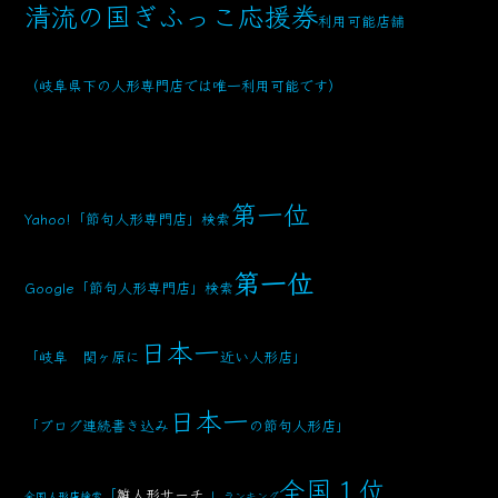
清流の国ぎふっこ応援券
利用可能店舗
（岐阜県下の人形専門店では唯一利用可能です）
第一位
Yahoo!「節句人形専門店」検索
第一位
Google「節句人形専門店」検索
日本一
「岐阜 関ヶ原に
近い人形店」
日本一
「ブログ連続書き込み
の節句人形店」
全国１位
「
雛人形サーチ
」
全国人形店検索
ランキング