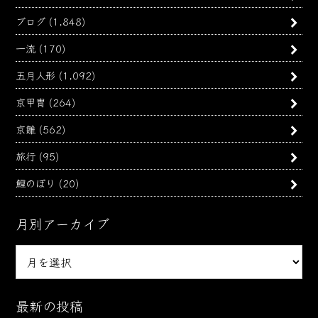
ブログ
(1,848)
一流
(170)
五月人形
(1,092)
京甲冑
(264)
京雛
(562)
旅行
(95)
鯉のぼり
(20)
月別アーカイブ
月
別
ア
ー
最新の投稿