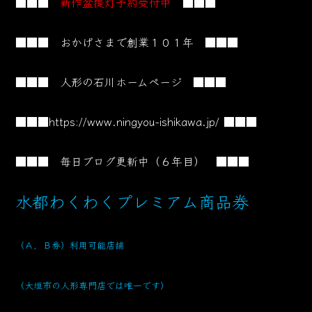
■■■
新作盆提灯予約受付中
■■■
■■■ おかげさまで創業１０１
年 ■■■
■■■ 人形の石川ホームページ ■■■
■■■
https://www.ningyou-ishikawa.jp/
■■■
■■■ 毎日ブログ更新中（６年目） ■■■
水都わくわくプレミアム商品券
（Ａ，Ｂ券）利用可能店舗
（大垣市の人形専門店では唯一です）