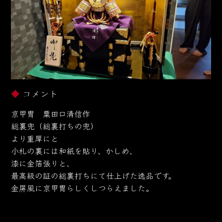
コメント
京甲冑 粟田口清信作
総裏兜（総裏打ちの兜）
より重厚にと
小札の裏には和紙を貼り、かしめ、
漆に金箔張りと、
最高級の証の総裏打ちにて仕上げた逸品です。
金屏風に京甲冑らしくしつらえました。