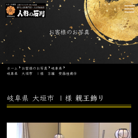
Skip
tog
to
nav
content
お客様のお写真
ホーム
お客様のお写真
岐阜県
岐阜県 大垣市 Ｉ様 京雛 安藤桂甫作
岐阜県
大垣市
Ｉ様
親王飾り