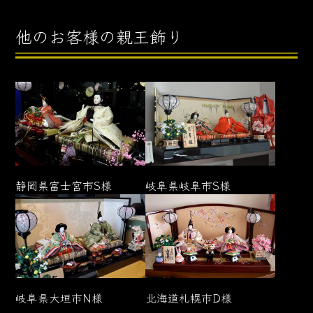
他のお客様の親王飾り
静岡県
富士宮市
S様
岐阜県
岐阜市
S様
岐阜県
大垣市
N様
北海道
札幌市
D様