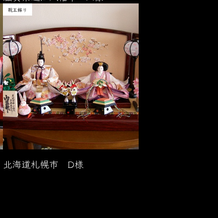
親王飾り
北海道札幌市 D様