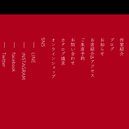
稿
の
ペ
ー
ジ
送
SNS
オンラインショップ
カタログ請求
お問い合わせ
ご来店予約
お店紹介&アクセス
お知らせ
ブログ
作家紹介
り
Twitter
facebook
INSTAGRAM
LINE