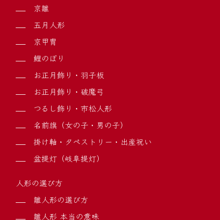
京雛
五月人形
京甲冑
鯉のぼり
お正月飾り・羽子板
お正月飾り・破魔弓
つるし飾り・市松人形
名前旗（女の子・男の子）
掛け軸・タペストリー・出産祝い
盆提灯（岐阜提灯）
人形の選び方
雛人形の選び方
雛人形 本当の意味