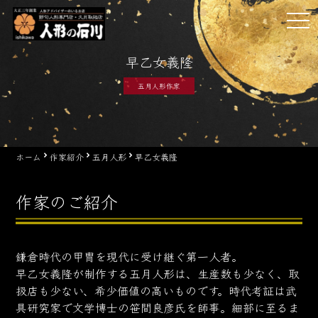
Skip
tog
to
nav
content
早乙女義隆
五月人形作家
ホーム
作家紹介
五月人形
早乙女義隆
作家のご紹介
鎌倉時代の甲冑を現代に受け継ぐ第一人者。
早乙女義隆が制作する五月人形は、生産数も少なく、取
扱店も少ない、希少価値の高いものです。時代考証は武
具研究家で文学博士の笹間良彦氏を師事。細部に至るま