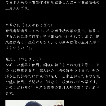
で日本古来の甲冑制作技術を踏襲した江戸甲冑最高峰の
五月人形です。
本革小札（ほんかわこざね）
時代考証通りにすべて小さな短冊状の革を並べ、強固に
するために漆で何度も塗り重ね仕上げられています。完
成度は高く、型崩れもなく、その厚みは他の五月人形に
はないものです。
弦走り（つるばしり）
なめした鹿革を使用。銅板に獅子などの文様を彫り、そ
の上に鹿革を置き、踏み込み、柄の跡をつけます。その
浮き出た部分だけに色付けをし、出来上がったものを兜
や鎧に使用。手間だけではなく、根気のいる作業です。
このこだわりが、早乙女義隆の五月人形の凄さでもあり
ます。