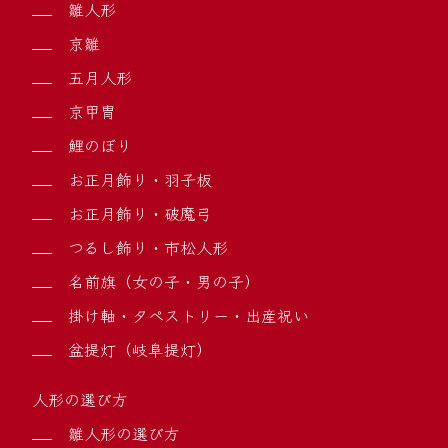
雛人形
京雛
五月人形
京甲冑
鯉のぼり
お正月飾り・羽子板
お正月飾り・破魔弓
つるし飾り・市松人形
名前旗（女の子・男の子）
掛け軸・タペストリー・出産祝い
盆提灯（岐阜提灯）
人形の選び方
雛人形の選び方