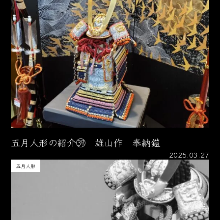
五月人形の紹介㊴ 雄山作 奉納鎧
2025.03.27
五月人形