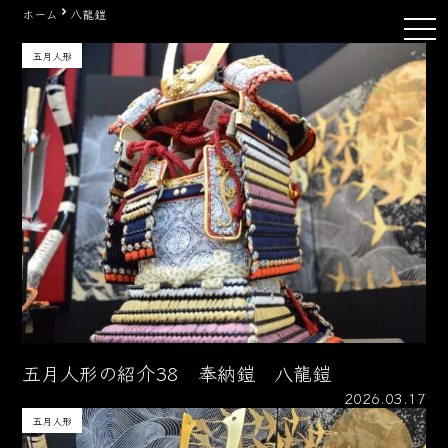
Skip
ホーム
八龍鎧
tog
to
nav
content
五月人形
五月人形の紹介38 奉納鎧 八龍鎧
2026.03.17
五月人形