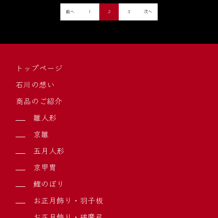
投
前へ
1
2
3
次へ
稿
の
ペ
ー
ジ
トップページ
送
石川の想い
り
商品のご紹介
雛人形
京雛
五月人形
京甲冑
鯉のぼり
お正月飾り・羽子板
お正月飾り・破魔弓