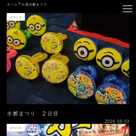
Skip
ホーム
大垣水都まつり
tog
to
nav
content
イベント
水都まつり ２日目
2024.08.03
イベント