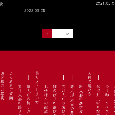
示
2021.03.0
2022.03.25
1
2
次へ
お客様のお写真
よくあるご質問
飾り方・しまい方
人形の選び方
お婿様への配慮
鯉のぼりの選び方
五月人形の選び方
雛人形 本当の意味
雛人形の選び方
盆提灯（岐阜提灯）
名前旗（