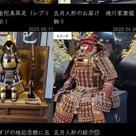
金陀美具足（レプリ
五月人形のお届け 徳川家康鎧
示！
飾り
2023.05.11
2023.04.2
五月人形
すびの地記念館に五
五月人形の紹介⑩