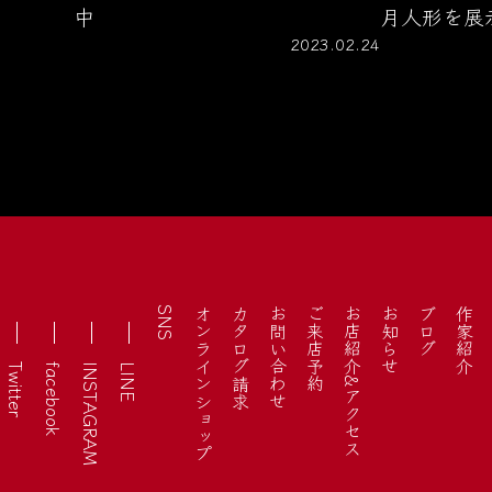
中
月人形を展
2023.02.24
投
稿
の
ペ
ー
ジ
送
SNS
オンラインショップ
カタログ請求
お問い合わせ
ご来店予約
お店紹介&アクセス
お知らせ
ブログ
作家紹介
り
Twitter
facebook
INSTAGRAM
LINE