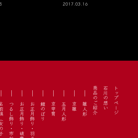
8
2017.03.16
商品のご紹介
石川の想い
トップページ
女の子・男の子）
つるし飾り・市松人形
お正月飾り・破魔弓
お正月飾り・羽子板
鯉のぼり
京甲冑
五月人形
京雛
雛人形