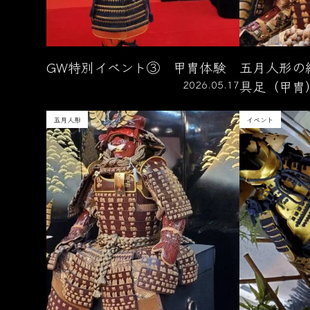
GW特別イベント③ 甲冑体験
五月人形の
2026.05.17
具足（甲冑
五月人形
イベント