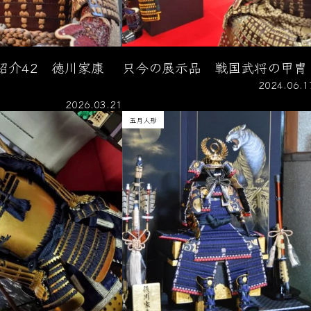
紹介42 徳川家康
只今の展示品 戦国武将の甲冑
）
2024.06.1
2026.03.21
五月人形