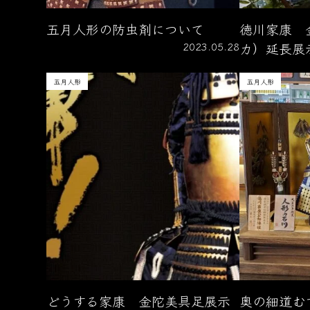
五月人形の防虫剤について
徳川家康 
2023.05.28
カ）延長展
五月人形
五月人形
どうする家康 金陀美具足展示
奥の細道む