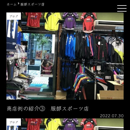
Skip
ホーム
服部スポーツ店
tog
to
nav
content
ブログ
商店街の紹介③ 服部スポーツ店
2022.07.30
ブログ