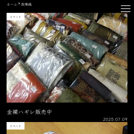
Skip
ホーム
西陣織
tog
to
nav
content
イベント
金襴ハギレ販売中
2025.07.09
イベント