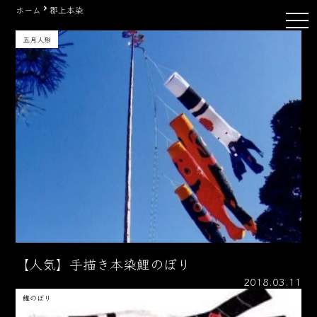
Skip
ホーム
郡上本染
tog
to
nav
content
五月人形
【人気】手描き本染鯉のぼり
2018.03.11
鯉のぼり