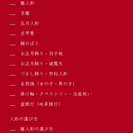
雛人形
京雛
五月人形
京甲冑
鯉のぼり
お正月飾り・羽子板
お正月飾り・破魔弓
つるし飾り・市松人形
名前旗（女の子・男の子）
掛け軸・タペストリー・出産祝い
盆提灯（岐阜提灯）
人形の選び方
雛人形の選び方