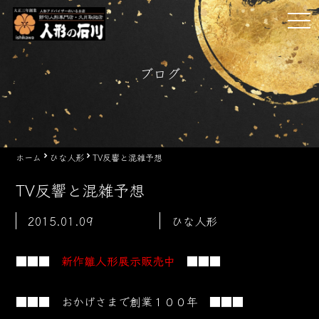
Skip
tog
to
nav
content
ブログ
ホーム
ひな人形
TV反響と混雑予想
TV反響と混雑予想
2015.01.09
ひな人形
■■■
新作雛人形展示販売中
■■■
■■■ おかげさまで創業１００年 ■■■