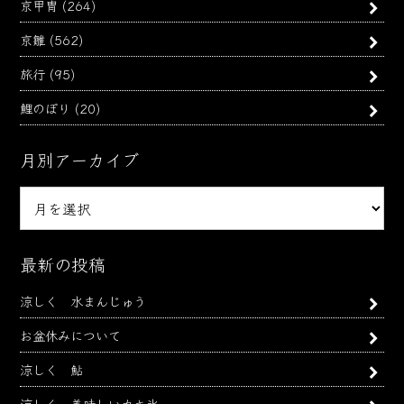
京甲冑
(264)
京雛
(562)
旅行
(95)
鯉のぼり
(20)
月別アーカイブ
月
別
ア
ー
最新の投稿
カ
涼しく 水まんじゅう
イ
ブ
お盆休みについて
涼しく 鮎
涼しく 美味しいカキ氷