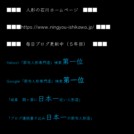
■■■ 人形の石川ホームページ ■■■
■■■
https://www.ningyou-ishikawa.jp/
■■■
■■■ 毎日ブログ更新中（５年目） ■■■
第一位
Yahoo!「節句人形専門店」検索
第一位
Google「節句人形専門店」検索
日本一
「岐阜 関ヶ原に
近い人形店」
日本一
「ブログ連続書き込み
の節句人形店」