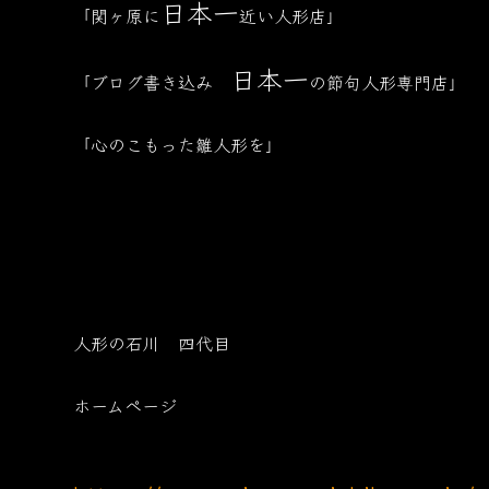
日本一
「関ヶ原に
近い人形店」
日本一
「ブログ書き込み
の節句人形専門店」
「心のこもった雛人形を」
人形の石川 四代目
ホームページ