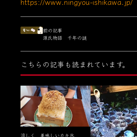
https://www.ningyou-ishikawa.jp/
前の記事
源氏物語 千年の謎
こちらの記事も読まれています。
涼しく 美味しいカキ氷