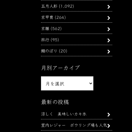
五月人形
(1,092)
京甲冑
(264)
京雛
(562)
旅行
(95)
鯉のぼり
(20)
月別アーカイブ
月
別
ア
ー
最新の投稿
カ
涼しく 美味しいカキ氷
イ
ブ
室内レジャー ボウリング場も人気