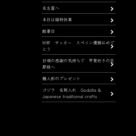
名古屋へ
本日は臨時休業
酷暑日
W杯 サッカー スペイン優勝おめで
とう
日頃の感謝の気持ちで 甲冑好きの旦
那様へ
雛人形のプレゼント
ゴジラ 名刺入れ Godzilla &
Japanese traditional crafts