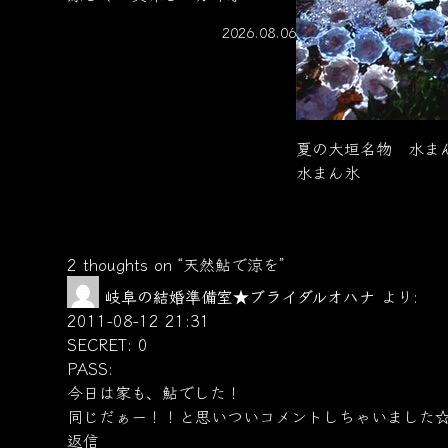
2026.08.06
夏の大垣名物 水ま
水まん氷
2 thoughts on “
天然鮎で涼を
”
岐阜の結婚準備室★ブライダルオハナ
より:
2011-08-12 21:31
SECRET: 0
PASS:
今日は家も、鮎でした！
同じだぁー！！と思いついコメントしちゃいました
返信