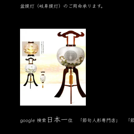
盆提灯（岐阜提灯）のご用命承ります。
日本一
google 検索
位 「節句人形専門店」 「