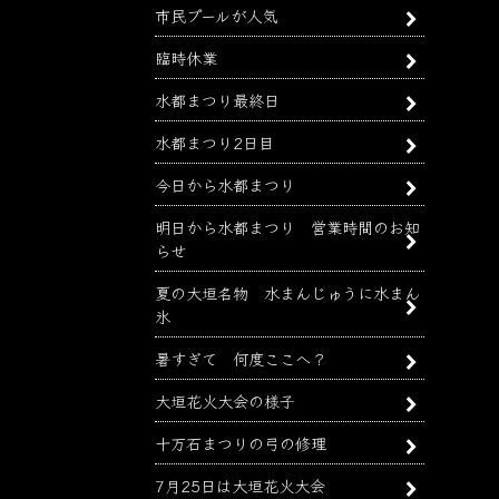
市民プールが人気
臨時休業
水都まつり最終日
水都まつり2日目
今日から水都まつり
明日から水都まつり 営業時間のお知
らせ
夏の大垣名物 水まんじゅうに水まん
氷
暑すぎて 何度ここへ？
大垣花火大会の様子
十万石まつりの弓の修理
7月25日は大垣花火大会