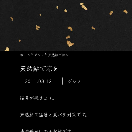
ホーム
グルメ
天然鮎で涼を
天然鮎で涼を
2011.08.12
グルメ
猛暑が続きます。
天然鮎で猛暑と夏バテ対策です。
清流長良川の天然鮎です。