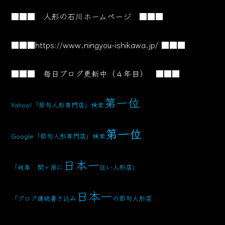
■■■ 人形の石川ホームページ ■■■
■■■
https://www.ningyou-ishikawa.jp/
■■■
■■■ 毎日ブログ更新中（４年目） ■■■
第一位
Yahoo!「節句人形専門店」検索
第一位
Google「節句人形専門店」検索
日本一
「岐阜 関ヶ原に
近い人形店」
日本一
「ブログ連続書き込み
の節句人形店