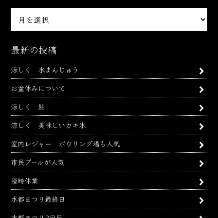
月
別
ア
ー
最新の投稿
カ
涼しく 水まんじゅう
イ
ブ
お盆休みについて
涼しく 鮎
涼しく 美味しいカキ氷
室内レジャー ボウリング場も人気
市民プールが人気
臨時休業
水都まつり最終日
水都まつり2日目