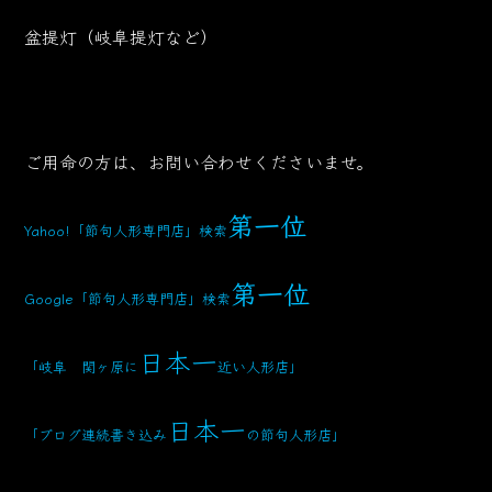
盆提灯（岐阜提灯など）
ご用命の方は、お問い合わせくださいませ。
第一位
Yahoo!「節句人形専門店」検索
第一位
Google「節句人形専門店」検索
日本一
「岐阜 関ヶ原に
近い人形店」
日本一
「ブログ連続書き込み
の節句人形店」