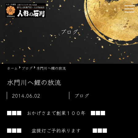
Skip
tog
to
nav
content
ブログ
ホーム
ブログ
水門川へ鯉の放流
水門川へ鯉の放流
2014.06.02
ブログ
■■■ おかげさまで創業１００年 ■■■
■■■
盆提灯ご予約承ります
■■■